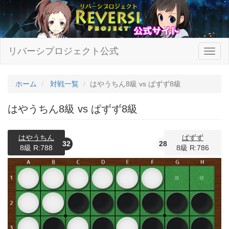
リバーシプロジェクト公式
ホーム
対戦一覧
はやうちん8級 vs ぱずず8級
はやうちん8級 vs ぱずず8級
はやうちん
ぱずず
32
28
8級 R:788
8級 R:786