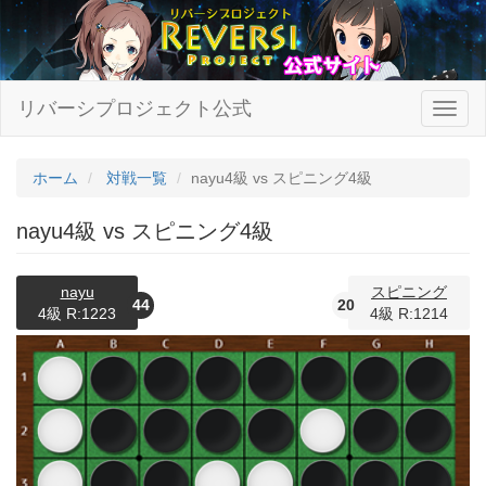
リバーシプロジェクト公式
ホーム
対戦一覧
nayu4級 vs スピニング4級
nayu4級 vs スピニング4級
nayu
スピニング
44
20
4級 R:1223
4級 R:1214