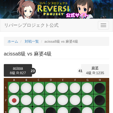
リバーシプロジェクト公式
ホーム
対戦一覧
acissa8級 vs 麻婆4級
acissa8級 vs 麻婆4級
acissa
麻婆
23
41
8級 R:827
4級 R:1235