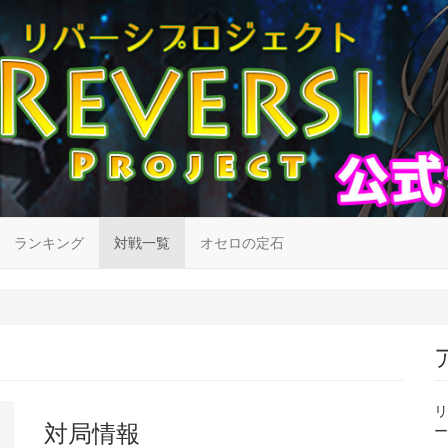
ランキング
対戦一覧
オセロの定石
リ
対局情報
ー