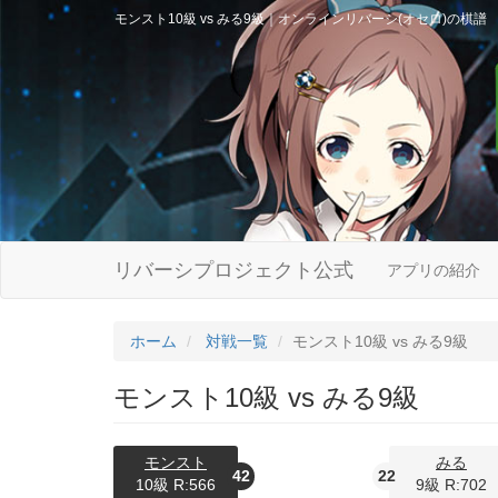
モンスト10級 vs みる9級｜オンラインリバーシ(オセロ)の棋譜
リバーシプロジェクト公式
アプリの紹介
ホーム
対戦一覧
モンスト10級 vs みる9級
モンスト10級 vs みる9級
モンスト
みる
42
22
10級 R:566
9級 R:702