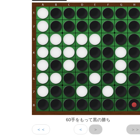
60手をもって黒の勝ち
＜＜
＜
＞
＞＞