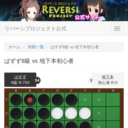
リバーシプロジェクト公式
ホーム
対戦一覧
ぱずず8級 vs 地下本初心者
ぱずず8級 vs 地下本初心者
ぱずず
地下本
54
3
8級 R:793
初心者 R:0