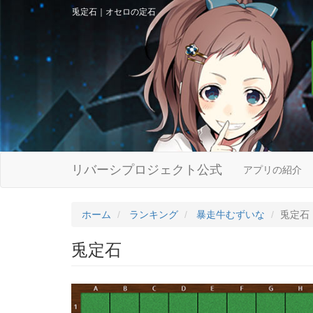
兎定石｜オセロの定石
リバーシプロジェクト公式
アプリの紹介
ホーム
ランキング
暴走牛むずいな
兎定石
兎定石