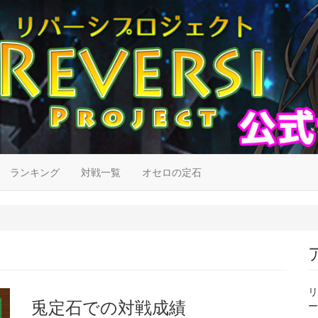
ランキング
対戦一覧
オセロの定石
リ
兎定石での対戦成績
ー