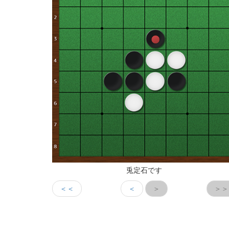
兎定石です
＜＜
＜
＞
＞＞