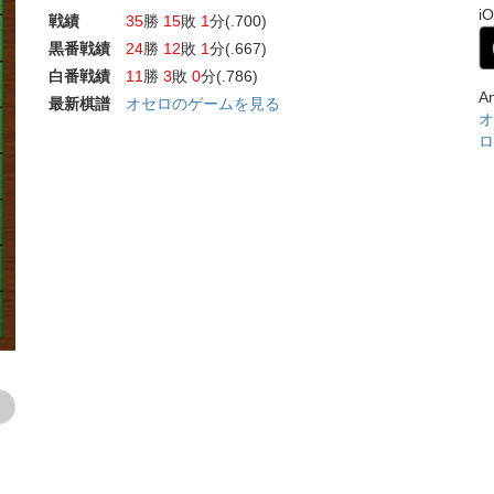
i
戦績
35
勝
15
敗
1
分(.700)
黒番戦績
24
勝
12
敗
1
分(.667)
白番戦績
11
勝
3
敗
0
分(.786)
A
最新棋譜
オセロのゲームを見る
オ
ロ