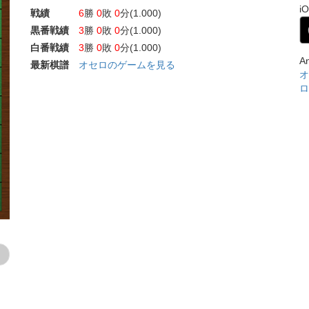
i
戦績
6
勝
0
敗
0
分(1.000)
黒番戦績
3
勝
0
敗
0
分(1.000)
白番戦績
3
勝
0
敗
0
分(1.000)
A
最新棋譜
オセロのゲームを見る
オ
ロ