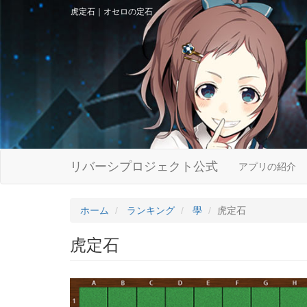
虎定石｜オセロの定石
リバーシプロジェクト公式
アプリの紹介
ホーム
ランキング
學
虎定石
虎定石