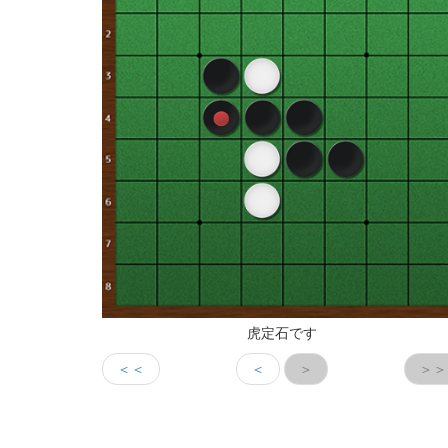
虎定石です
＜＜
＜
＞
＞＞