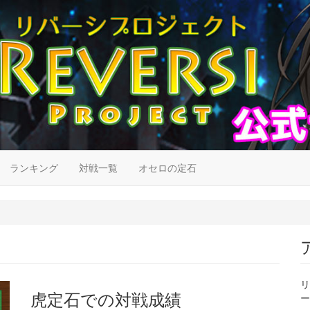
ランキング
対戦一覧
オセロの定石
リ
虎定石での対戦成績
ー