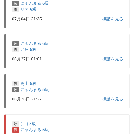
にゃんまる 6級
敗
リオ 6級
勝
07月04日 21:35
棋譜を見る
にゃんまる 6級
敗
とら 5級
勝
06月27日 01:01
棋譜を見る
高山 5級
勝
にゃんまる 5級
敗
06月26日 21:27
棋譜を見る
( .. ) 8級
敗
にゃんまる 5級
勝