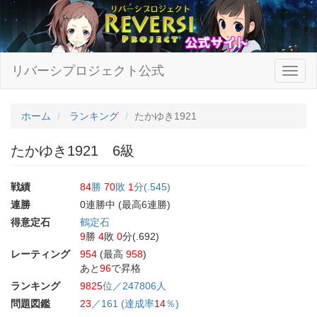
リバーシプロジェクト公式
ホーム
ランキング
たかゆき1921
たかゆき1921 6級
戦績
84
勝
70
敗
1
分(.545)
連勝
0連勝中 (最高6連勝)
得意定石
鶴定石
9
勝
4
敗
0
分(.692)
レーティング
954
(最高
958
)
あと
96
で昇格
ランキング
9825
位／247806人
問題図鑑
23
／161 (達成率
14
％)