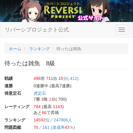
リバーシプロジェクト公式
ホーム
ランキング
待ったは雑魚
待ったは雑魚 8級
戦績
498
勝
711
敗
15
分(.412)
連勝
0連勝中 (最高7連勝)
得意定石
虎定石
7
勝
3
敗
1
分(.700)
レーティング
784
(最高
1143
)
あと
66
で昇格
ランキング
14592
位／247806人
問題図鑑
70
／161 (達成率
43
％)