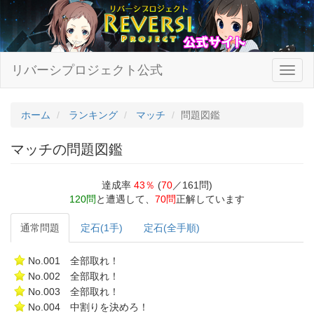
リバーシプロジェクト公式
ホーム
ランキング
マッチ
問題図鑑
マッチの問題図鑑
達成率
43％
(
70
／161問)
120問
と遭遇して、
70問
正解しています
通常問題
定石(1手)
定石(全手順)
No.001 全部取れ！
No.002 全部取れ！
No.003 全部取れ！
No.004 中割りを決めろ！