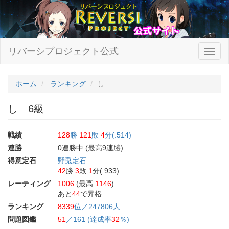
リバーシプロジェクト公式
ホーム
ランキング
し
し 6級
戦績
128
勝
121
敗
4
分(.514)
連勝
0連勝中 (最高9連勝)
得意定石
野兎定石
42
勝
3
敗
1
分(.933)
レーティング
1006
(最高
1146
)
あと
44
で昇格
ランキング
8339
位／247806人
問題図鑑
51
／161 (達成率
32
％)