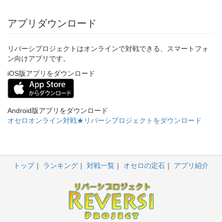
アプリダウンロード
リバーシプロジェクトはオンラインで対戦できる、スマートフォ
ン向けアプリです。
iOS版アプリをダウンロード
Android版アプリをダウンロード
オセロオンライン対戦★リバーシプロジェクトをダウンロード
トップ
ランキング
対戦一覧
オセロの定石
アプリ紹介