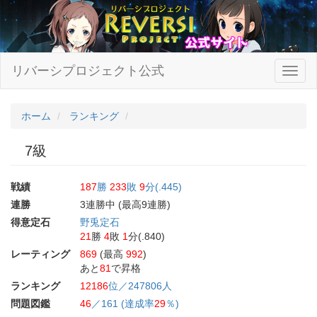
リバーシプロジェクト公式
ホーム
ランキング
7級
戦績
187
勝
233
敗
9
分(.445)
連勝
3連勝中 (最高9連勝)
得意定石
野兎定石
21
勝
4
敗
1
分(.840)
レーティング
869
(最高
992
)
あと
81
で昇格
ランキング
12186
位／247806人
問題図鑑
46
／161 (達成率
29
％)