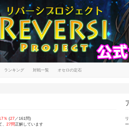
ランキング
対戦一覧
オセロの定石
17％
(
27
／161問)
リ
て、
27問
正解しています
ー