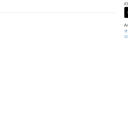
i
A
オ
ロ