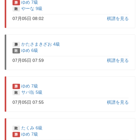
ゆめ 7級
勝
やーな 9級
敗
07月05日 08:02
棋譜を見る
かたさまきざお 4級
勝
ゆめ 6級
敗
07月05日 07:59
棋譜を見る
ゆめ 7級
勝
サバ缶 5級
敗
07月05日 07:55
棋譜を見る
たくみ 6級
敗
ゆめ 7級
勝