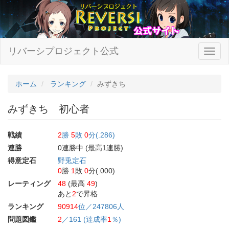
リバーシプロジェクト公式
ホーム
ランキング
みずきち
みずきち 初心者
戦績
2
勝
5
敗
0
分(.286)
連勝
0連勝中 (最高1連勝)
得意定石
野兎定石
0
勝
1
敗
0
分(.000)
レーティング
48
(最高
49
)
あと
2
で昇格
ランキング
90914
位／247806人
問題図鑑
2
／161 (達成率
1
％)