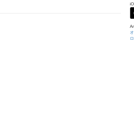
i
A
オ
ロ