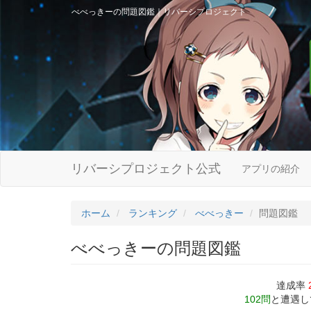
べべっきーの問題図鑑｜リバーシプロジェクト
リバーシプロジェクト公式
アプリの紹介
ホーム
ランキング
べべっきー
問題図鑑
べべっきーの問題図鑑
達成率
102問
と遭遇し