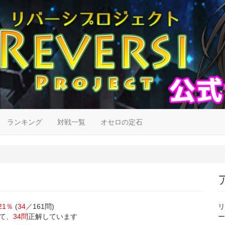
ランキング
対戦一覧
オセロの定石
21％
(
34
／161問)
リ
て、
34問
正解しています
ー