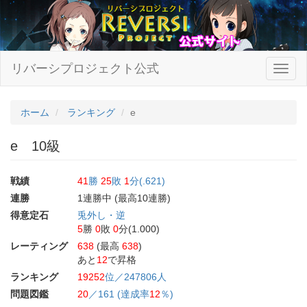
リバーシプロジェクト公式
ホーム
ランキング
e
e 10級
戦績
41
勝
25
敗
1
分(.621)
連勝
1連勝中 (最高10連勝)
得意定石
兎外し・逆
5
勝
0
敗
0
分(1.000)
レーティング
638
(最高
638
)
あと
12
で昇格
ランキング
19252
位／247806人
問題図鑑
20
／161 (達成率
12
％)