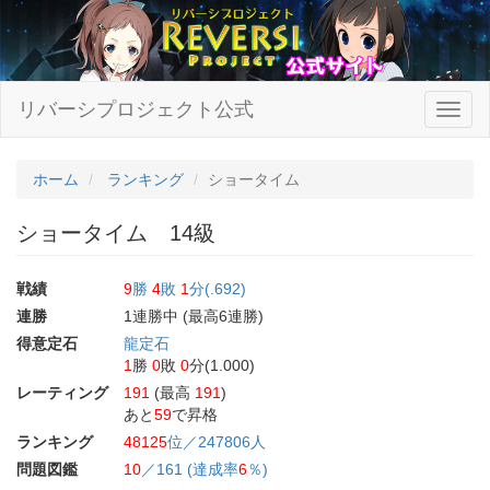
リバーシプロジェクト公式
ホーム
ランキング
ショータイム
ショータイム 14級
戦績
9
勝
4
敗
1
分(.692)
連勝
1連勝中 (最高6連勝)
得意定石
龍定石
1
勝
0
敗
0
分(1.000)
レーティング
191
(最高
191
)
あと
59
で昇格
ランキング
48125
位／247806人
問題図鑑
10
／161 (達成率
6
％)