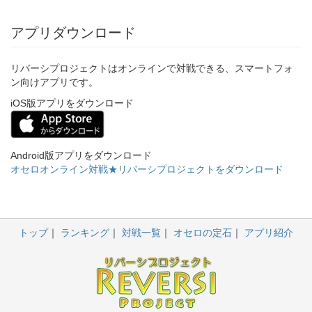
アプリダウンロード
リバーシプロジェクトはオンラインで対戦できる、スマートフォ
ン向けアプリです。
iOS版アプリをダウンロード
Android版アプリをダウンロード
オセロオンライン対戦★リバーシプロジェクトをダウンロード
トップ
ランキング
対戦一覧
オセロの定石
アプリ紹介