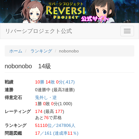
リバーシプロジェクト公式
ホーム
ランキング
nobonobo
nobonobo 14級
戦績
10
勝
14
敗
0
分(.417)
連勝
0連勝中 (最高3連勝)
得意定石
兎外し・逆
1
勝
0
敗
0
分(1.000)
レーティング
174
(最高
177
)
あと
76
で昇格
ランキング
51110
位／247806人
問題図鑑
17
／161 (達成率
11
％)