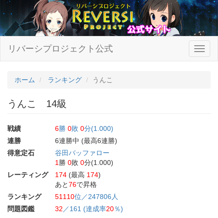
リバーシプロジェクト公式
ホーム
ランキング
うんこ
うんこ 14級
戦績
6
勝
0
敗
0
分(1.000)
連勝
6連勝中 (最高6連勝)
得意定石
谷田バッファロー
1
勝
0
敗
0
分(1.000)
レーティング
174
(最高
174
)
あと
76
で昇格
ランキング
51110
位／247806人
問題図鑑
32
／161 (達成率
20
％)