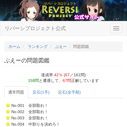
リバーシプロジェクト公式
ホーム
ランキング
ぶえー
問題図鑑
ぶえーの問題図鑑
達成率
42％
(
67
／161問)
158問
と遭遇して、
67問
正解しています
通常問題
定石(1手)
定石(全手順)
No.001 全部取れ！
No.002 全部取れ！
No.003 全部取れ！
No.004 中割りを決めろ！