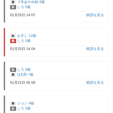
３年あやめ組 6級
勝
しろ 5級
敗
01月25日 14:07
棋譜を見る
おすし 12級
敗
しろ 5級
勝
01月25日 14:04
棋譜を見る
しろ 5級
敗
Q太郎 7級
勝
01月22日 05:58
棋譜を見る
ジョン 4級
勝
しろ 5級
敗