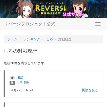
リバーシプロジェクト公式
ホーム
ランキング
しろ
対戦履歴
しろの対戦履歴
最新20件を表示しています
. 5級
勝
しろ 6級
敗
04月22日 07:24
棋譜を見る