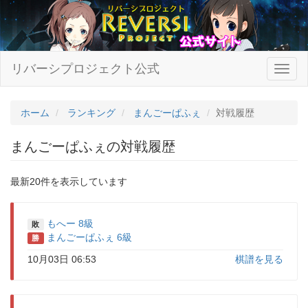
リバーシプロジェクト公式
ホーム
ランキング
まんごーぱふぇ
対戦履歴
まんごーぱふぇの対戦履歴
最新20件を表示しています
もへー 8級
敗
まんごーぱふぇ 6級
勝
10月03日 06:53
棋譜を見る