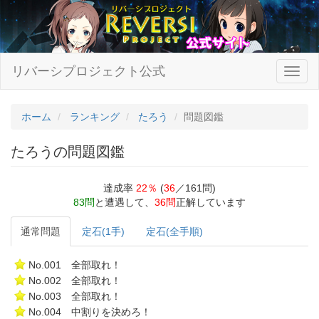
リバーシプロジェクト公式
ホーム
ランキング
たろう
問題図鑑
たろうの問題図鑑
達成率
22％
(
36
／161問)
83問
と遭遇して、
36問
正解しています
通常問題
定石(1手)
定石(全手順)
No.001 全部取れ！
No.002 全部取れ！
No.003 全部取れ！
No.004 中割りを決めろ！