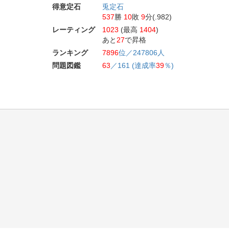
得意定石
兎定石
537
勝
10
敗
9
分(.982)
レーティング
1023
(最高
1404
)
あと
27
で昇格
ランキング
7896
位／247806人
問題図鑑
63
／161 (達成率
39
％)