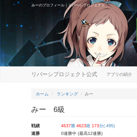
みーのプロフィール｜リバーシプロジェクト
リバーシプロジェクト公式
アプリの紹介
ホーム
ランキング
みー
みー 6級
戦績
4537
勝
4623
敗
173
分(.495)
連勝
0連勝中 (最高12連勝)