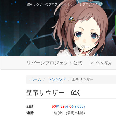
聖帝サウザーのプロフィール｜リバーシプロジェクト
リバーシプロジェクト公式
アプリの紹介
ホーム
ランキング
聖帝サウザー
聖帝サウザー 6級
戦績
50
勝
29
敗
0
分(.633)
連勝
1連勝中 (最高7連勝)