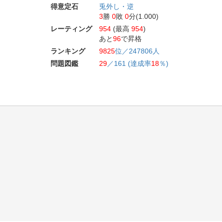
得意定石
兎外し・逆
3
勝
0
敗
0
分(1.000)
レーティング
954
(最高
954
)
あと
96
で昇格
ランキング
9825
位／247806人
問題図鑑
29
／161 (達成率
18
％)