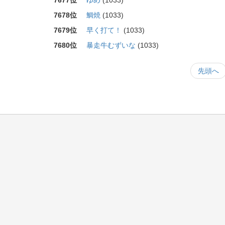
7677位
ゆめ
(1033)
7678位
鯛焼
(1033)
7679位
早く打て！
(1033)
7680位
暴走牛むずいな
(1033)
先頭へ