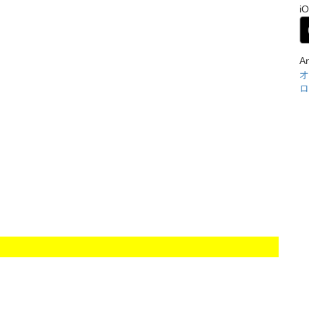
i
A
オ
ロ