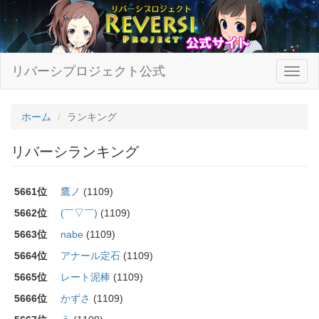
リバーシプロジェクト公式
ホーム
ランキング
リバーシランキング
5661位
鷹ノ
(1109)
5662位
(￣▽￣)
(1109)
5663位
nabe
(1109)
5664位
アナール定石
(1109)
5665位
レート泥棒
(1109)
5666位
かずさ
(1109)