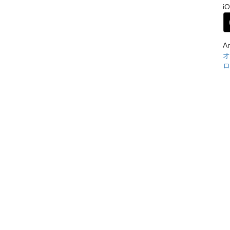
i
A
オ
ロ