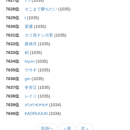
7627位
T.Y
(1035)
7628位
そこまで勝ちたい
(1035)
7629位
t
(1035)
7630位
茉優
(1035)
7631位
カリ高チンポ君
(1035)
7632位
夜神月
(1035)
7633位
剣
(1035)
7634位
hiyori
(1035)
7635位
ウサギ
(1035)
7636位
gm
(1035)
7637位
冬蛍父
(1035)
7638位
レイジ
(1035)
7639位
ቻﾝቻﾝቺቻቺቻ
(1034)
7640位
KAORUUUN
(1034)
先頭へ
←前
次→