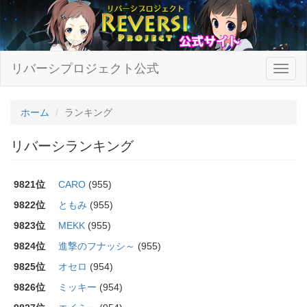
リバーシプロジェクト公式
ホーム
ランキング
リバーシランキング
9821位
CARO
(955)
9822位
ともみ
(955)
9823位
MEKK
(955)
9824位
進撃のフナッシ～
(955)
9825位
オセロ
(954)
9826位
ミッキー
(954)