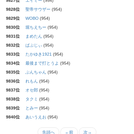
9827位
エイミー
(954)
9828位
聖帝サウザー
(954)
9829位
WOBO
(954)
9830位
堀ちえちー
(954)
9831位
まめたん
(954)
9832位
ぱぶじぃ
(954)
9833位
たかゆき1921
(954)
9834位
最後まで打とうよ
(954)
9835位
ぶんちゃん
(954)
9836位
れもん
(954)
9837位
オセ郎
(954)
9838位
タクミ
(954)
9839位
とみー
(954)
9840位
あいうえお
(954)
先頭へ
←前
次→